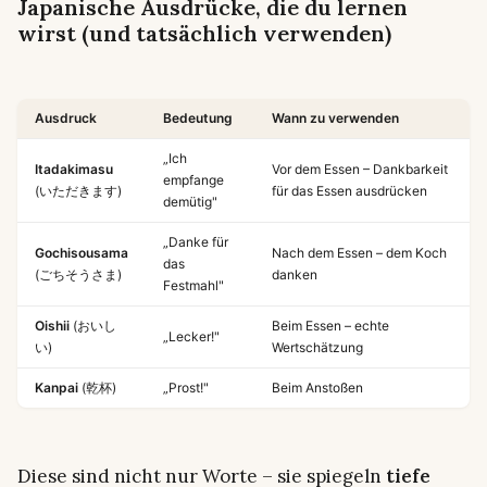
Japanische Ausdrücke, die du lernen
wirst (und tatsächlich verwenden)
Ausdruck
Bedeutung
Wann zu verwenden
„Ich
Itadakimasu
Vor dem Essen – Dankbarkeit
empfange
(いただきます)
für das Essen ausdrücken
demütig"
„Danke für
Gochisousama
Nach dem Essen – dem Koch
das
(ごちそうさま)
danken
Festmahl"
Oishii
(おいし
Beim Essen – echte
„Lecker!"
い)
Wertschätzung
Kanpai
(乾杯)
„Prost!"
Beim Anstoßen
Diese sind nicht nur Worte – sie spiegeln
tiefe