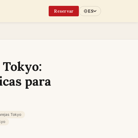
Reservar
ES
 Tokyo:
icas para
arejas Tokyo
kyo