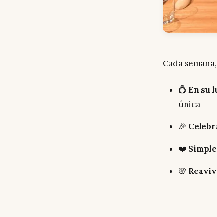
Cada semana, 
💍
En su l
única
🎉
Celebr
❤️
Simpl
🌸
Reaviv