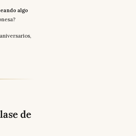
reando algo
ponesa?
aniversarios,
lase de