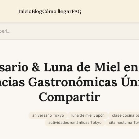
Inicio
Blog
Cómo llegar
FAQ
Aniversario & Luna de Miel en Tokyo: Experiencias Gastronómicas Únicas para Compartir
sario & Luna de Miel en
cias Gastronómicas Ún
Compartir
aniversario Tokyo
luna de miel Japón
clase cocina p
actividades románticas Tokyo
cita nocturna To