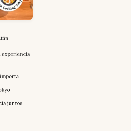
tán:
 experiencia
 importa
okyo
ia juntos