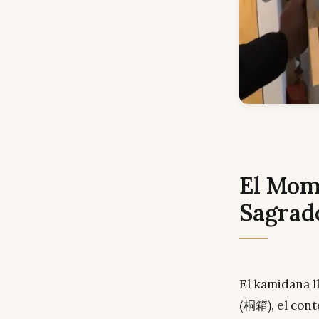
El Mome
Sagrad
El kamidana 
(桐箱), el cont