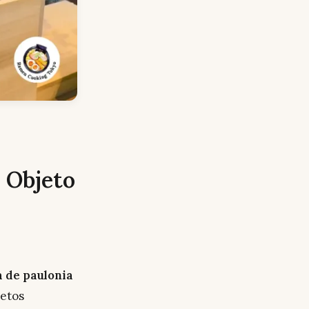
n Objeto
 de paulonia
jetos