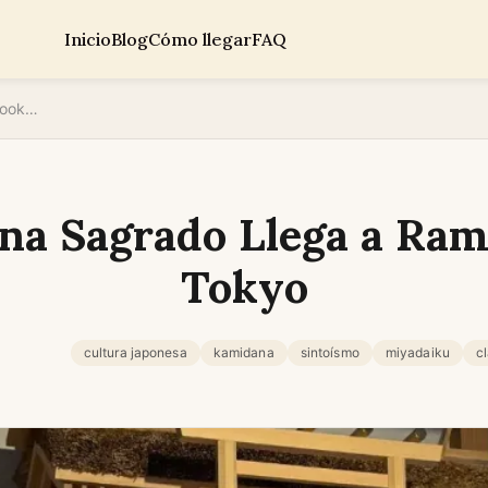
Inicio
Blog
Cómo llegar
FAQ
Un Kamidana Sagrado Llega a Ramen Cooking Tokyo
a Sagrado Llega a Ra
Tokyo
cultura japonesa
kamidana
sintoísmo
miyadaiku
c