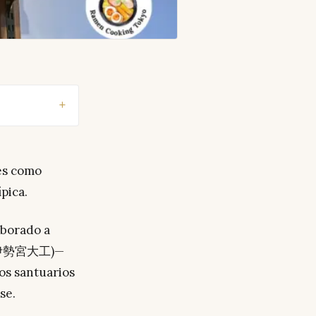
es como
pica.
aborado a
伊勢宮大工)—
os santuarios
se.