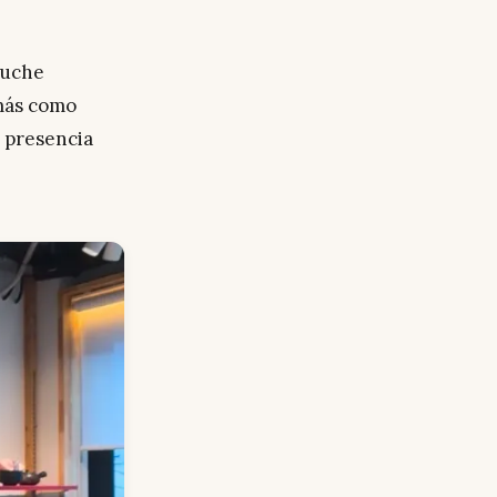
tuche
 más como
 presencia