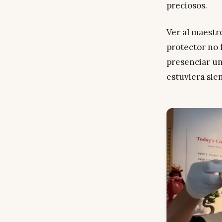
preciosos.
Ver al maestr
protector no 
presenciar u
estuviera sie