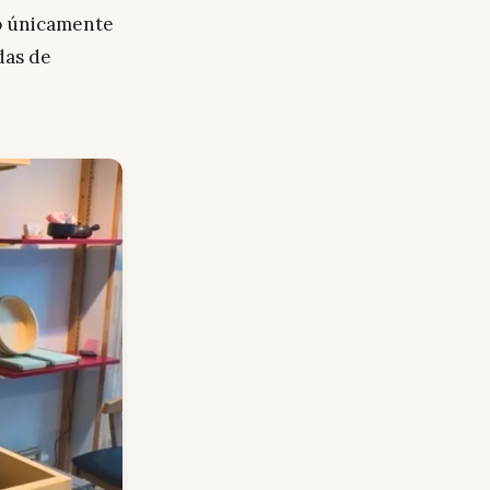
do únicamente
das de