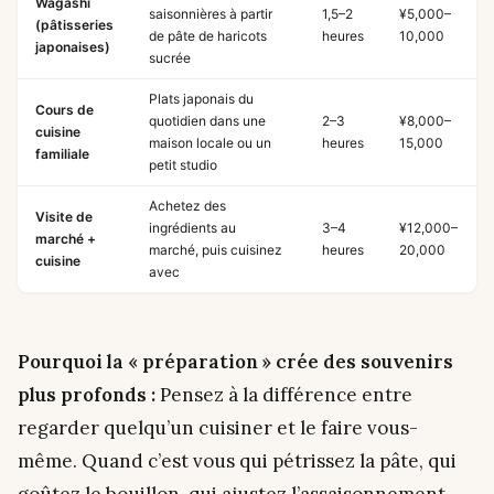
Wagashi
saisonnières à partir
1,5–2
¥5,000–
(pâtisseries
de pâte de haricots
heures
10,000
japonaises)
sucrée
Plats japonais du
Cours de
quotidien dans une
2–3
¥8,000–
cuisine
maison locale ou un
heures
15,000
familiale
petit studio
Achetez des
Visite de
ingrédients au
3–4
¥12,000–
marché +
marché, puis cuisinez
heures
20,000
cuisine
avec
Pourquoi la « préparation » crée des souvenirs
plus profonds :
Pensez à la différence entre
regarder quelqu’un cuisiner et le faire vous-
même. Quand c’est vous qui pétrissez la pâte, qui
goûtez le bouillon, qui ajustez l’assaisonnement —