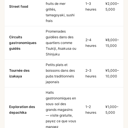
fruits de mer
1–3
¥2,000–
Street food
grillés,
heures
5,000
tamagoyaki, sushi
frais
Promenades
Circuits
guidées dans des
2–4
¥8,000–
gastronomiques
quartiers comme
heures
15,000
guidés
Tsukiji, Asakusa ou
Shinjuku
Petits plats et
Tournée des
boissons dans des
2–3
¥5,000–
izakaya
pubs traditionnels
heures
10,000
japonais
Halls
gastronomiques en
sous-sol des
Exploration des
1–2
¥1,000–
grands magasins
depachika
heures
5,000
— visite gratuite,
payez ce que vous
mangez