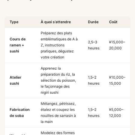
Type
À quoi s’attendre
Durée
Coût
Préparez des plats
Cours de
emblématiques de A à
2,5–3
¥15,000–
ramen +
Z, instructions
heures
20,000
sushi
pratiques, dégustez
votre création
Apprenez la
préparation du riz, la
Atelier
1,5–2
¥10,000–
sélection du poisson,
sushi
heures
15,000
le façonnage des
nigiri sushi
Mélangez, pétrissez,
Fabrication
étalez et coupez les
1,5–2
¥5,000–
de soba
nouilles de sarrasin à
heures
12,000
la main
Modelez des formes