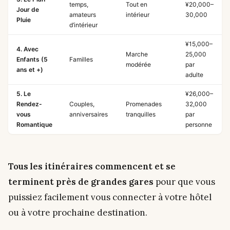
temps,
Tout en
¥20,000–
Jour de
amateurs
intérieur
30,000
Pluie
d’intérieur
¥15,000–
4. Avec
Marche
25,000
Enfants (5
Familles
modérée
par
ans et +)
adulte
5. Le
¥26,000–
Rendez-
Couples,
Promenades
32,000
vous
anniversaires
tranquilles
par
Romantique
personne
Tous les itinéraires commencent et se
terminent près de grandes gares
pour que vous
puissiez facilement vous connecter à votre hôtel
ou à votre prochaine destination.