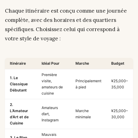
Chaque itinéraire est conçu comme une journée
complète, avec des horaires et des quartiers
spécifiques. Choisissez celui qui correspond à
votre style de voyage :
Itinéraire
Idéal Pour
Marche
Budget
Première
1. Le
visite,
Principalement
¥25,000–
Classique
amateurs de
à pied
35,000
Débutant
cuisine
2.
Amateurs
L’Amateur
Marche
¥25,000–
d’art,
d’Art et de
minimale
30,000
Instagram
Cuisine
Mauvais
3. Le Plan