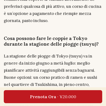
preferisci qualcosa di più attivo, un corso di cucina
è un’opzione a pagamento che riempie mezza
giornata, pasto incluso.
Cosa possono fare le coppie a Tokyo
durante la stagione delle piogge (tsuyu)?
La stagione delle piogge di Tokyo (tsuyu) va in
genere da inizio giugno a metà luglio: meglio
pianificare attività raggiungibili senza bagnarsi.
Buone opzioni: un corso pratico di ramen e sushi
nel quartiere di Tsukishima, in pieno centro,
teamLab Planets a Toyosu, un acquario o un
Prenota Ora
· ¥20.000
planetario — tutte attività al coperto, facili da
combinare in mezza giornata o in una giornata