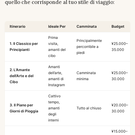
quello che corrisponde al tuo stile di viaggio:
Itinerario
Ideale Per
Camminata
Budget
Prima
Principalmente
1. Il Classico per
visita,
¥25.000–
percorribile a
Principianti
amanti del
35.000
piedi
cibo
Amanti
2. L’Amante
dell’arte,
Camminata
¥25.000–
dell’Arte e del
amanti di
minima
30.000
Cibo
Instagram
Cattivo
tempo,
3. Il Piano per
¥20.000–
amanti
Tutto al chiuso
Giorni di Pioggia
30.000
degli
interni
¥15.000–