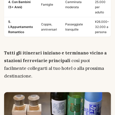
4. Con Bambini
Camminata
25.000
Famiglie
(5+ Anni)
moderata
per
adulto
5.
¥26.000–
Coppie,
Passeggiate
L’Appuntamento
32.000 a
anniversari
tranquille
Romantico
persona
Tutti gli itinerari iniziano e terminano vicino a
stazioni ferroviarie principali
così puoi
facilmente collegarti al tuo hotel o alla prossima
destinazione.