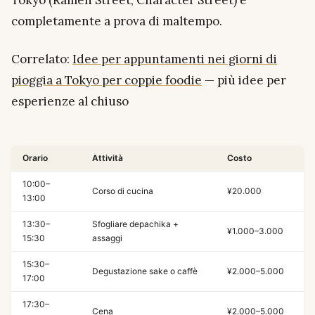
Tokyo (Ramen Street, Character Street) è
completamente a prova di maltempo.
Correlato:
Idee per appuntamenti nei giorni di
pioggia a Tokyo per coppie foodie
— più idee per
esperienze al chiuso
Orario
Attività
Costo
10:00–
Corso di cucina
¥20.000
13:00
13:30–
Sfogliare depachika +
¥1.000–3.000
15:30
assaggi
15:30–
Degustazione sake o caffè
¥2.000–5.000
17:00
17:30–
Cena
¥2.000–5.000