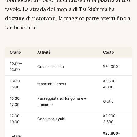
food locale di Tokyo, cucinato su una piastra al tuo
tavolo. La strada del monja di Tsukishima ha
dozzine di ristoranti, la maggior parte aperti fino a
tarda serata.
Orario
Attività
Costo
10:00–
Corso di cucina
¥20.000
13:00
13:30–
¥3.800–
teamLab Planets
15:00
4.600
15:30–
Passeggiata sul lungomare +
Gratis
17:00
tramonto
17:00–
¥2.000–
Cena monjayaki
19:00
3.500
¥25.800–
Totale